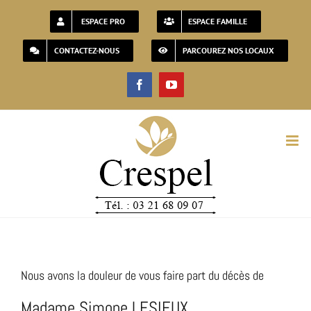
Passer
ESPACE PRO
ESPACE FAMILLE
au
CONTACTEZ-NOUS
PARCOUREZ NOS LOCAUX
contenu
Facebook
YouTube
Nous avons la douleur de vous faire part du décès de
Madame Simone LESIEUX