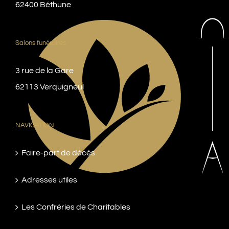
62400 Béthune
Salons funéraires
3 rue de la Gare
62113 Verquigneul
NAVIGATION
Faire-part de décès
Adresses utiles
Les Confréries de Charitables