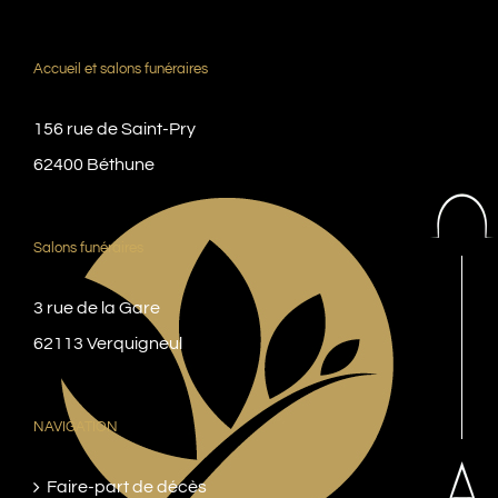
Accueil et salons funéraires
156 rue de Saint-Pry
62400 Béthune
Salons funéraires
3 rue de la Gare
62113 Verquigneul
NAVIGATION
Faire-part de décès