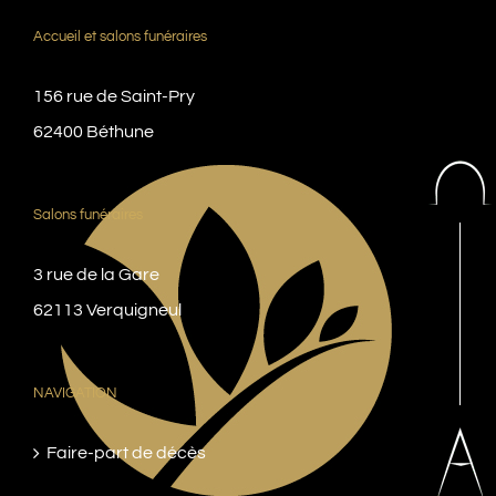
Accueil et salons funéraires
156 rue de Saint-Pry
62400 Béthune
Salons funéraires
3 rue de la Gare
62113 Verquigneul
NAVIGATION
Faire-part de décès