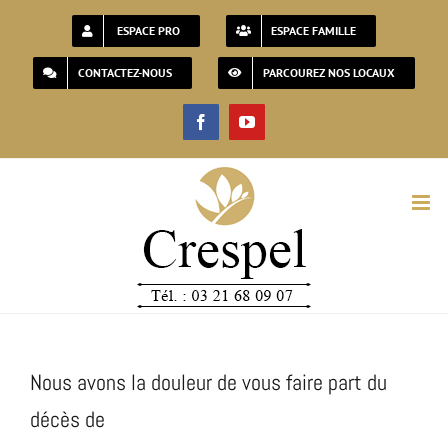
Passer
ESPACE PRO
ESPACE FAMILLE
au
CONTACTEZ-NOUS
PARCOUREZ NOS LOCAUX
contenu
Facebook
YouTube
Nous avons la douleur de vous faire part du
décès de