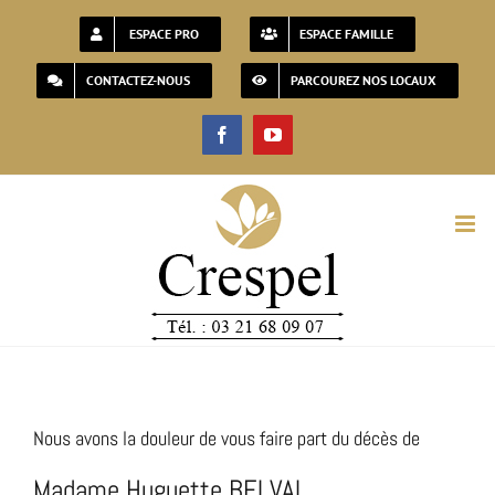
Passer
ESPACE PRO
ESPACE FAMILLE
au
CONTACTEZ-NOUS
PARCOUREZ NOS LOCAUX
contenu
Facebook
YouTube
Nous avons la douleur de vous faire part du décès de
Madame Huguette BELVAL