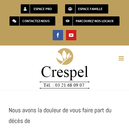
Passer
ESPACE PRO
ESPACE FAMILLE
au
CONTACTEZ-NOUS
PARCOUREZ NOS LOCAUX
contenu
Facebook
YouTube
Nous avons la douleur de vous faire part du
décès de