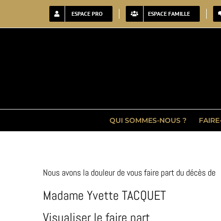
Passer
ESPACE PRO
ESPACE FAMILLE
au
contenu
QUI SOMMES-NOUS ?
FAIRE
Nous avons la douleur de vous faire part du décès de
Madame Yvette TACQUET
Visualiser le faire part