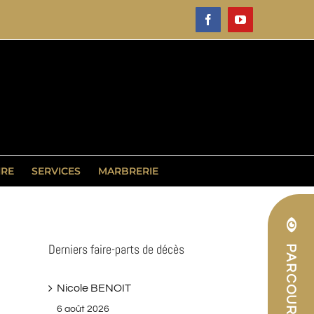
Facebook
YouTube
IRE
SERVICES
MARBRERIE
Derniers faire-parts de décès
Nicole BENOIT
6 août 2026