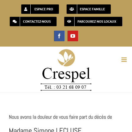
Passer
ESPACE PRO
ESPACE FAMILLE
au
CONTACTEZ-NOUS
PARCOUREZ NOS LOCAUX
contenu
Facebook
YouTube
Nous avons la douleur de vous faire part du décès de
Madame Simone LECLUSE