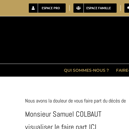
Passer
ESPACE PRO
ESPACE FAMILLE
au
contenu
QUI SOMMES-NOUS ?
FAIRE
Nous avons la douleur de vous faire part du décès de
Monsieur Samuel COLBAUT
visualiser le faire part ICI