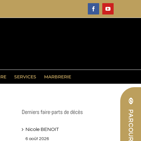
Facebook
YouTube
IRE
SERVICES
MARBRERIE
Derniers faire-parts de décès
Nicole BENOIT
6 août 2026