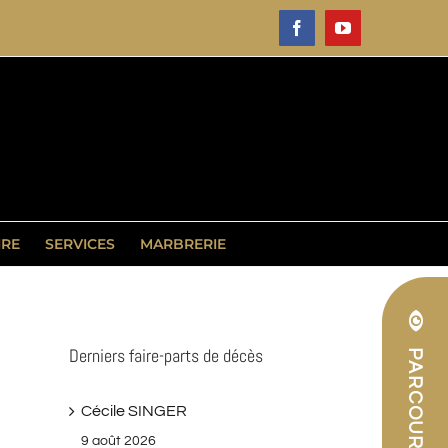
Facebook
YouTube
IRE
SERVICES
MARBRERIE
Derniers faire-parts de décès
Cécile SINGER
9 août 2026