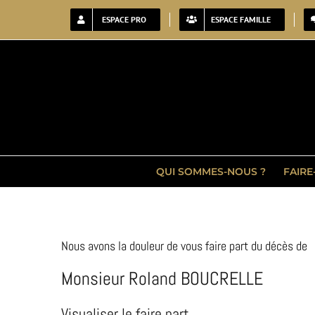
Passer
ESPACE PRO
ESPACE FAMILLE
au
contenu
QUI SOMMES-NOUS ?
FAIRE
Nous avons la douleur de vous faire part du décès de
Monsieur Roland BOUCRELLE
Visualiser le faire part