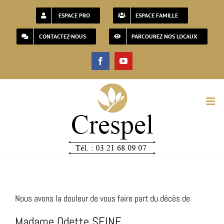
Passer
ESPACE PRO
ESPACE FAMILLE
au
CONTACTEZ-NOUS
PARCOUREZ NOS LOCAUX
contenu
Facebook
YouTube
Nous avons la douleur de vous faire part du décès de
Madame Odette SEINE