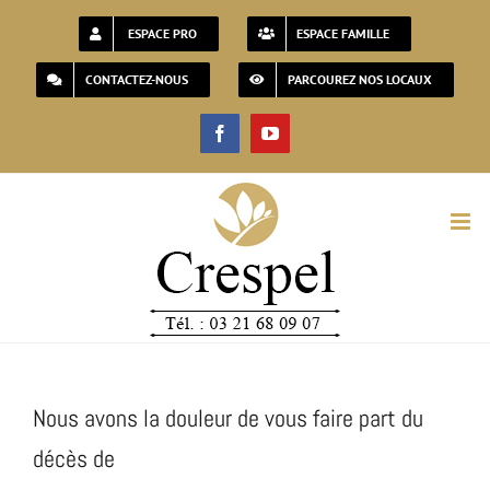
Passer
ESPACE PRO
ESPACE FAMILLE
au
CONTACTEZ-NOUS
PARCOUREZ NOS LOCAUX
contenu
Facebook
YouTube
Nous avons la douleur de vous faire part du
décès de