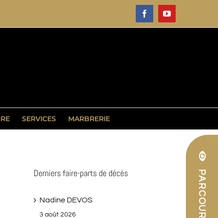
Facebook
YouTube
IRE
SERVICES
MARBRERIE
Derniers faire-parts de décès
Nadine DEVOS
3 août 2026