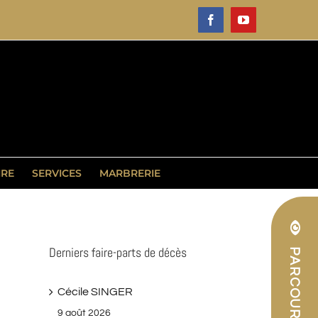
Facebook
YouTube
IRE
SERVICES
MARBRERIE
Derniers faire-parts de décès
Cécile SINGER
9 août 2026