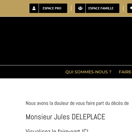
Passer
ESPACE PRO
ESPACE FAMILLE
au
contenu
QUI SOMMES-NOUS ?
FAIRE
Nous avons la douleur de vous faire part du décès de
Monsieur Jules DELEPLACE
Visualisez le faire-part ICI