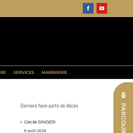
Facebook
YouTube
IRE
SERVICES
MARBRERIE
Derniers faire-parts de décès
Cécile SINGER
9 août 2026