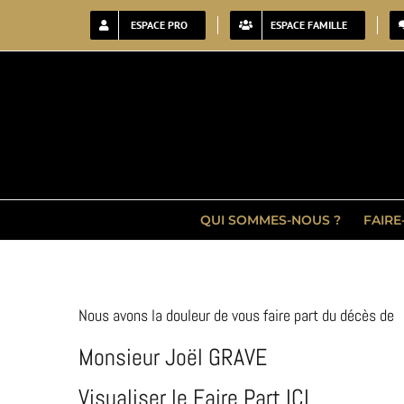
Passer
ESPACE PRO
ESPACE FAMILLE
au
contenu
QUI SOMMES-NOUS ?
FAIRE
Nous avons la douleur de vous faire part du décès de
Monsieur Joël GRAVE
Visualiser le Faire Part ICI