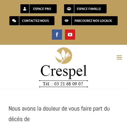
Passer
ESPACE PRO
ESPACE FAMILLE
au
CONTACTEZ-NOUS
PARCOUREZ NOS LOCAUX
contenu
Facebook
YouTube
Nous avons la douleur de vous faire part du
décès de