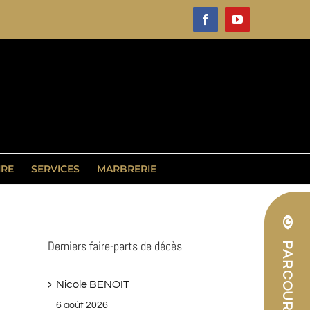
Facebook
YouTube
IRE
SERVICES
MARBRERIE
Derniers faire-parts de décès
Nicole BENOIT
6 août 2026