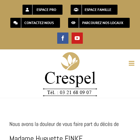
Passer
ESPACE PRO
ESPACE FAMILLE
au
CONTACTEZ-NOUS
PARCOUREZ NOS LOCAUX
contenu
Facebook
YouTube
Nous avons la douleur de vous faire part du décès de
Madame Huguette FINKE