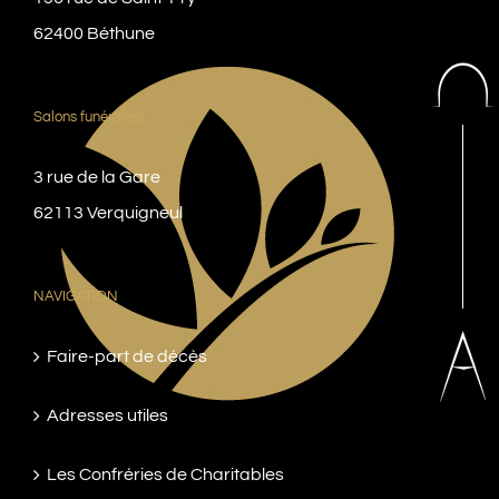
62400 Béthune
Salons funéraires
3 rue de la Gare
62113 Verquigneul
NAVIGATION
Faire-part de décès
Adresses utiles
Les Confréries de Charitables