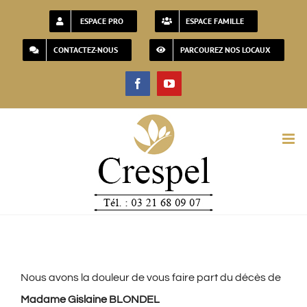
Passer
ESPACE PRO
ESPACE FAMILLE
au
CONTACTEZ-NOUS
PARCOUREZ NOS LOCAUX
contenu
Facebook
YouTube
Nous avons la douleur de vous faire part du décès de
Madame Gislaine BLONDEL