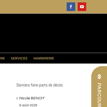
Facebook
YouTube
IRE
SERVICES
MARBRERIE
Derniers faire-parts de décès
Nicole BENOIT
6 août 2026