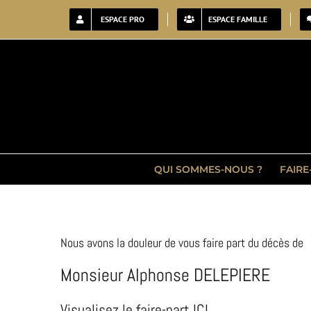
Passer
ESPACE PRO
ESPACE FAMILLE
au
contenu
QUI SOMMES-NOUS ?
FAIRE
Nous avons la douleur de vous faire part du décès de
Monsieur Alphonse DELEPIERE
Visualisez le faire-part ICI