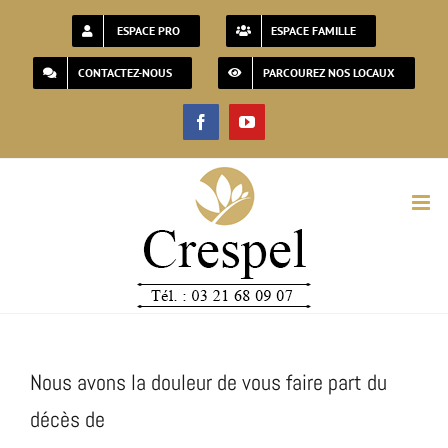
Passer
ESPACE PRO
ESPACE FAMILLE
au
CONTACTEZ-NOUS
PARCOUREZ NOS LOCAUX
contenu
Facebook
YouTube
Nous avons la douleur de vous faire part du
décès de