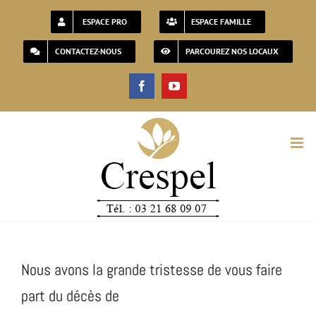
Passer
ESPACE PRO
ESPACE FAMILLE
au
CONTACTEZ-NOUS
PARCOUREZ NOS LOCAUX
contenu
Facebook
YouTube
Nous avons la grande tristesse de vous faire
part du décès de