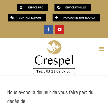
Passer
ESPACE PRO
ESPACE FAMILLE
au
CONTACTEZ-NOUS
PARCOUREZ NOS LOCAUX
contenu
Facebook
YouTube
Nous avons la douleur de vous faire part du
décès de