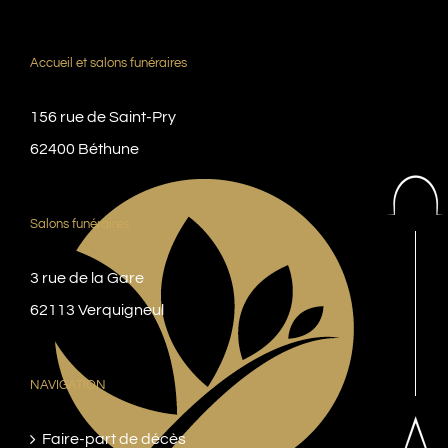
Accueil et salons funéraires
156 rue de Saint-Pry
62400 Béthune
Salons funéraires
3 rue de la Gare
62113 Verquigneul
NAVIGATION
Faire-part de décès