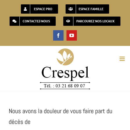
Passer
ESPACE PRO
ESPACE FAMILLE
au
CONTACTEZ-NOUS
PARCOUREZ NOS LOCAUX
contenu
Facebook
YouTube
Nous avons la douleur de vous faire part du
décès de