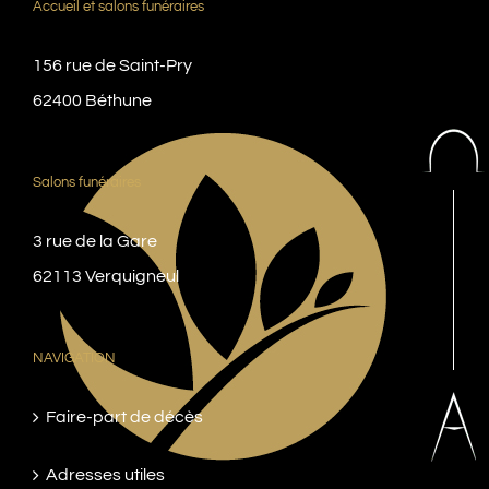
Accueil et salons funéraires
156 rue de Saint-Pry
62400 Béthune
Salons funéraires
3 rue de la Gare
62113 Verquigneul
NAVIGATION
Faire-part de décès
Adresses utiles