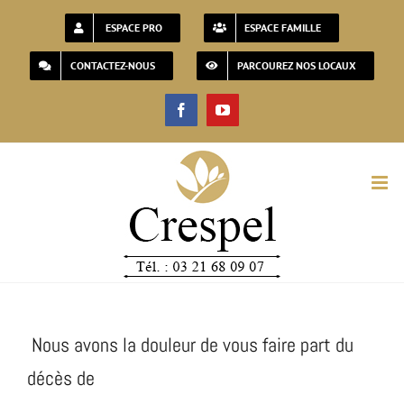
Passer
ESPACE PRO
ESPACE FAMILLE
au
CONTACTEZ-NOUS
PARCOUREZ NOS LOCAUX
contenu
Facebook
YouTube
Nous avons la douleur de vous faire part du
décès de