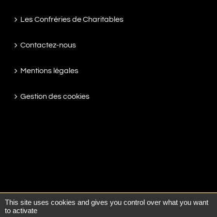
Les Confréries de Charitables
Contactez-nous
Mentions légales
Gestion des cookies
This site uses cookies and gives you control over what you want
© Copyright 2016 -
2026 | Pompes funèbres Crespel
to activate