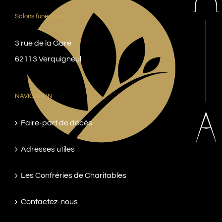
Salons funéraires
3 rue de la Gare
62113 Verquigneul
NAVIGATION
Faire-part de décès
Adresses utiles
Les Confréries de Charitables
Contactez-nous