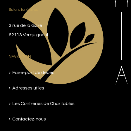
Salons funéraires
3 rue de la Gare
62113 Verquigneul
NAVIGATION
Faire-part de décès
Adresses utiles
Les Confréries de Charitables
Contactez-nous