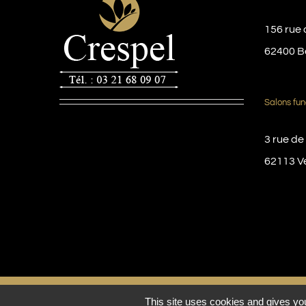
156 rue 
62400 B
Salons fun
3 rue de
62113 V
© Copyright 2016 -
2026 | Pompes funèbres Crespel
This site uses cookies and gives you