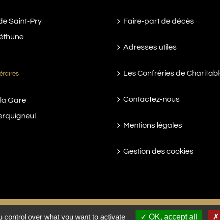
de Saint-Pry
Faire-part de décès
éthune
Adresses utiles
Les Confréries de Charitab
éraires
Contactez-nous
 la Gare
erquigneul
Mentions légales
Gestion des cookies
 control over what you want to activate
OK, accept all