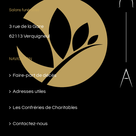
Salons funéraires
3 rue de la Gare
62113 Verquigneul
NAVIGATION
Faire-part de décès
Adresses utiles
Les Confréries de Charitables
Contactez-nous