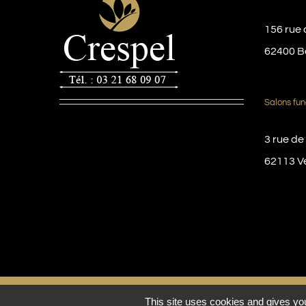
156 rue 
62400 B
Salons fun
3 rue de
62113 V
© Copyright 2016 -
2026 | Pompes funèbres Crespel
This site uses cookies and gives you