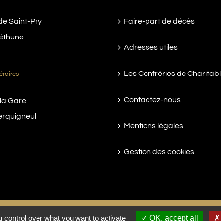
de Saint-Pry
Faire-part de décès
éthune
Adresses utiles
Les Confréries de Charitab
éraires
Contactez-nous
 la Gare
erquigneul
Mentions légales
Gestion des cookies
 control over what you want to activate
OK, accept all