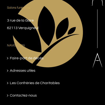
Salons funéraires
3 rue de la Gare
62113 Verquigneul
NAVIGATION
Faire-part de décès
Adresses utiles
Les Confréries de Charitables
Contactez-nous