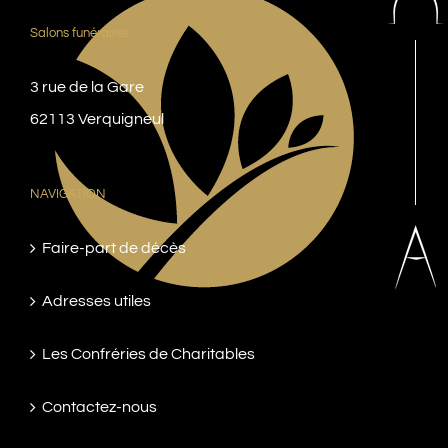
Salons funéraires
3 rue de la Gare
62113 Verquigneul
NAVIGATION
Faire-part de décès
Adresses utiles
Les Confréries de Charitables
Contactez-nous