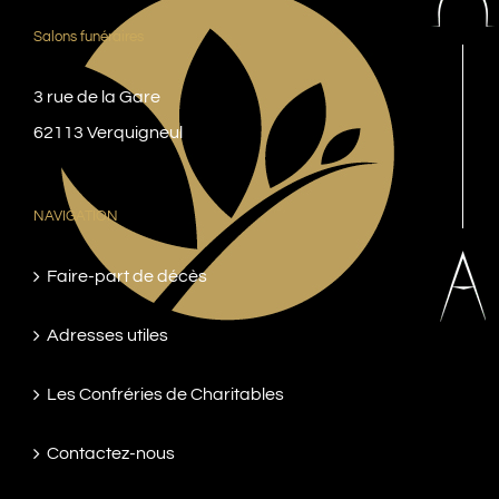
Salons funéraires
3 rue de la Gare
62113 Verquigneul
NAVIGATION
Faire-part de décès
Adresses utiles
Les Confréries de Charitables
Contactez-nous