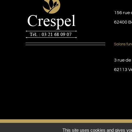
156 rue 
62400 B
Salons fun
3 rue de
62113 V
© Copyright 2016 -
2026 | Pompes funèbres Crespel
This site uses cookies and gives you