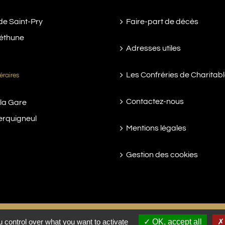
de Saint-Pry
Faire-part de décès
éthune
Adresses utiles
Les Confréries de Charitab
éraires
Contactez-nous
 la Gare
erquigneul
Mentions légales
Gestion des cookies
 control over what you want to activate
OK, accept all