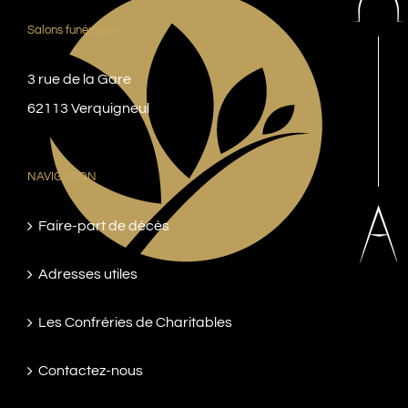
Salons funéraires
3 rue de la Gare
62113 Verquigneul
NAVIGATION
Faire-part de décès
Adresses utiles
Les Confréries de Charitables
Contactez-nous