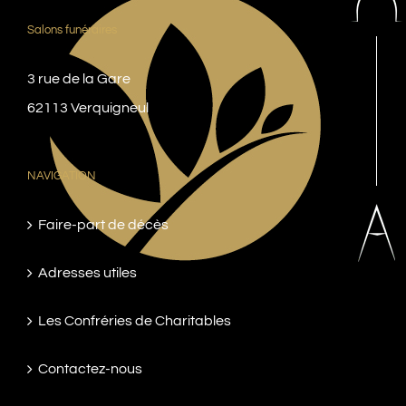
Salons funéraires
3 rue de la Gare
62113 Verquigneul
NAVIGATION
Faire-part de décès
Adresses utiles
Les Confréries de Charitables
Contactez-nous