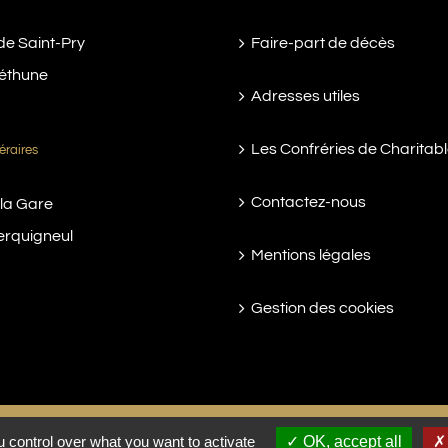
de Saint-Pry
Faire-part de décès
éthune
Adresses utiles
Les Confréries de Charitab
éraires
Contactez-nous
 la Gare
erquigneul
Mentions légales
Gestion des cookies
 control over what you want to activate
OK, accept all