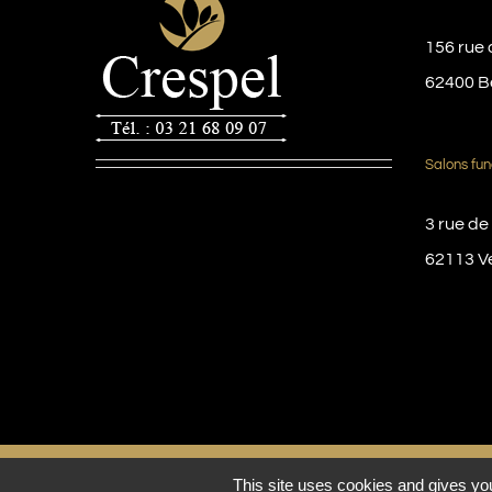
156 rue 
62400 B
Salons fun
3 rue de
62113 V
© Copyright 2016 -
2026 | Pompes funèbres Crespel
This site uses cookies and gives you