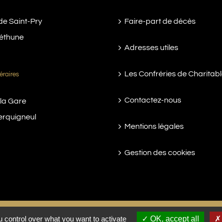
de Saint-Pry
Faire-part de décès
éthune
Adresses utiles
Les Confréries de Charitab
éraires
Contactez-nous
 la Gare
erquigneul
Mentions légales
Gestion des cookies
 control over what you want to activate
OK, accept all