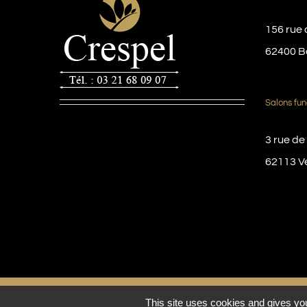
156 rue 
62400 B
Salons fun
3 rue de
62113 V
© Copyright 2016 -
2026 | Pompes funèbres Crespel
This site uses cookies and gives you