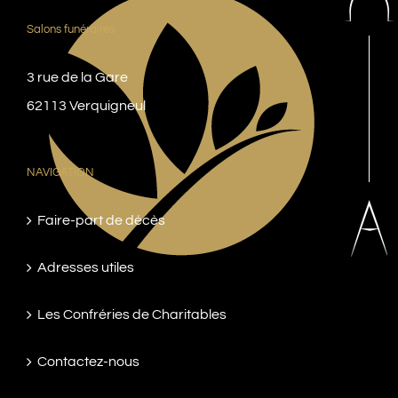
Salons funéraires
3 rue de la Gare
62113 Verquigneul
NAVIGATION
Faire-part de décès
Adresses utiles
Les Confréries de Charitables
Contactez-nous