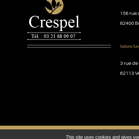
156 rue 
62400 B
Salons fun
3 rue de
62113 V
© Copyright 2016 -
2026 | Pompes funèbres Crespel
This site uses cookies and gives you