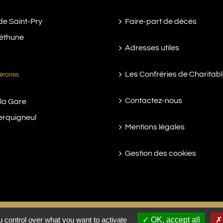
de Saint-Pry
Faire-part de décès
éthune
Adresses utiles
Les Confréries de Charitab
éraires
Contactez-nous
 la Gare
erquigneul
Mentions légales
Gestion des cookies
 control over what you want to activate
OK, accept all